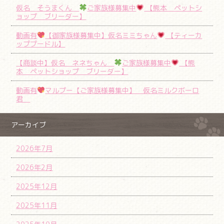
仮名 そうまくん
ご家族様募集中
【熊本 ペットシ
ョップ ブリーダー】
動画有
【御家族様募集中】仮名ミミちゃん
【ティーカ
ッププードル】
【商談中】仮名 ネネちゃん
ご家族様募集中
【熊
本 ペットショップ ブリーダー】
動画有
マルプー【ご家族様募集中】 仮名ミルクボーロ
君
アーカイブ
2026年7月
2026年2月
2025年12月
2025年11月