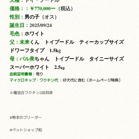
価格：：
￥770,000ー（
税込）
性別：
男の子
（オス）
誕生日：
2025/09/24
毛色：
ホワイト
父：未来
くん トイプードル ティーカップサイズ
ドワーフタイプ 1.5
k
g
母：
パル美
ちゃん トイプードル タイニーサイズ
スーパーホワイト 2.5
kg
血統証明書類：
有り
マイクロチップ・ワクチン代
：
仔犬代に含む（ホームページ特典）
６種混合ワクチン2回目済
#熊本のブリーダー
#ペットショップ和