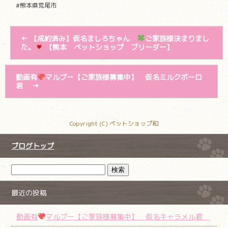
#熊本県荒尾市
←
【成約済み】仮名ましろちゃん
ご家族様決まりまし
た。
【熊本 ペットショップ ブリーダー】
動画有
マルプー【ご家族様募集中】 仮名ミルクボーロ
君
→
Copyright (C) ペットショップ和
ブログトップ
最近の投稿
動画有
マルプー【ご家族様募集中】 仮名キャラメル君