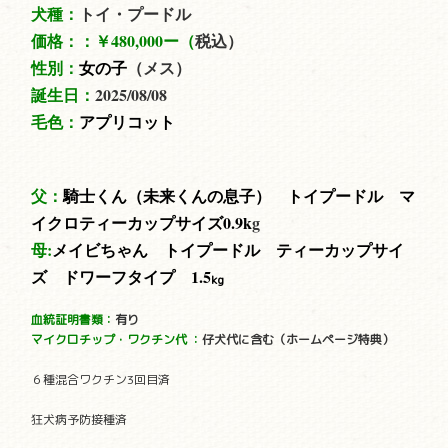
犬種：
トイ・プードル
価格：：
￥480,000ー（
税込）
性別：
女の子
（メス）
誕生日：
2025/08
/08
毛色：
アプリコット
父：
騎士くん（未来
くんの息子） トイプードル マ
イクロティーカップサイズ0.9
k
g
母:
メイビ
ちゃん トイプードル ティーカップサイ
ズ ドワーフタイプ
1.5
kg
血統証明書類：
有り
マイクロチップ・ワクチン代
：
仔犬代に含む（ホームページ特典）
６種混合ワクチン3回目済
狂犬病予防接種済