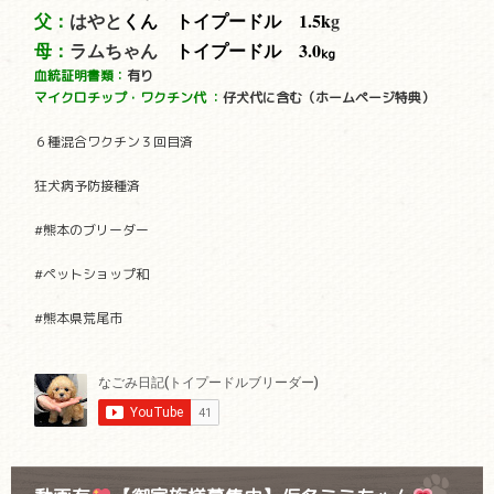
父：
はやと
くん トイプードル 1.5
k
g
母：
ラムちゃん
トイプードル 3.0
kg
血統証明書類：
有り
マイクロチップ・ワクチン代
：
仔犬代に含む（ホームページ特典）
６種混合ワクチン３回目済
狂犬病予防接種済
#熊本のブリーダー
#ペットショップ和
#熊本県荒尾市