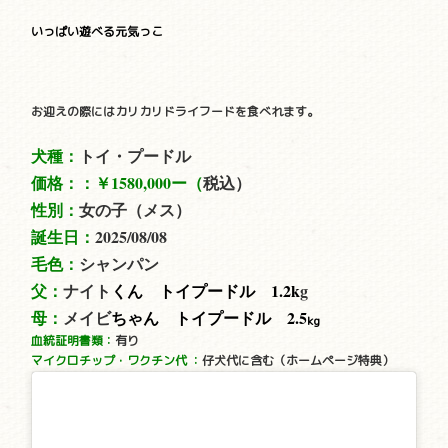
いっぱい遊べる元気っこ
お迎えの際にはカリカリドライフードを食べれます。
犬種：
トイ・プードル
価格：：
￥1580,000ー（
税込）
性別：
女の子（メス）
誕生日：
2025/08/08
毛色：
シャンパン
父：
ナイト
くん トイプードル 1.2
k
g
母：
メイビ
ちゃん トイプードル 2.5
kg
血統証明書類：
有り
マイクロチップ・ワクチン代
：
仔犬代に含む（ホームページ特典）