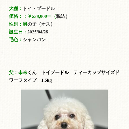
犬種：
トイ・プードル
価格：：
￥558,000ー（
税込）
性別：男
の子（オス）
誕生日：
2025/04/28
毛色：
シャンパン
父：未来
くん トイプードル ティーカップサイズド
ワーフタイプ 1.5
k
g