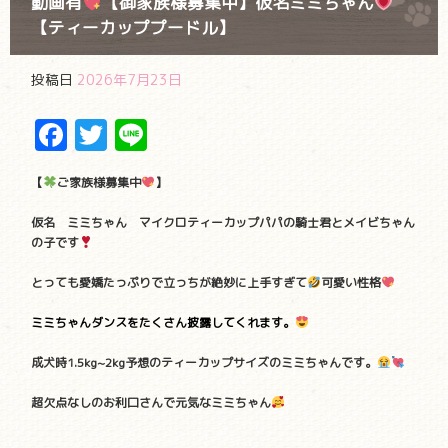
動画有
【御家族様募集中】仮名ミミちゃん
【ティーカッププードル】
投稿日
2026年7月23日
Facebook
Twitter
Line
【
ご家族様募集中
】
仮名 ミミちゃん マイクロティーカップパパの騎士君とメイビちゃん
の子です
とっても愛嬌たっぷりで立っちが絶妙に上手すぎて
可愛い性格
ミミちゃんダンスをたくさん披露してくれます。
成犬時1.5kg~2kg予想
のティーカップサイズのミミちゃんです。
超欠点なしのお利口さんで元気なミミちゃん