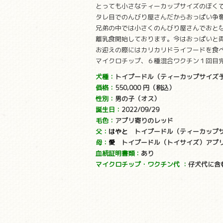
とっても小さなティーカップサイズのぼく
タレ目でのんびり屋さんだからおっぱい争
兄弟の中では小さくのんびり屋さんでおと
離乳食開始しております。今はおっぱいと
お迎えの際にはカリカリドライフードを食
マイクロチップ、６種混合ワクチン１回目
犬種：
トイプードル（ティーカップサイズ
価格：
550,000 円
（税込）
性別：
男の子（オス）
誕生日：
2022/09/29
毛色：
アプリ寄りのレッド
父：
はやと
トイプードル（ティーカップサイ
母：
愛
トイプードル（トイサイズ）アプリコ
血統証明書類：
あり
マイクロチップ・ワクチン代
：
仔犬代に含