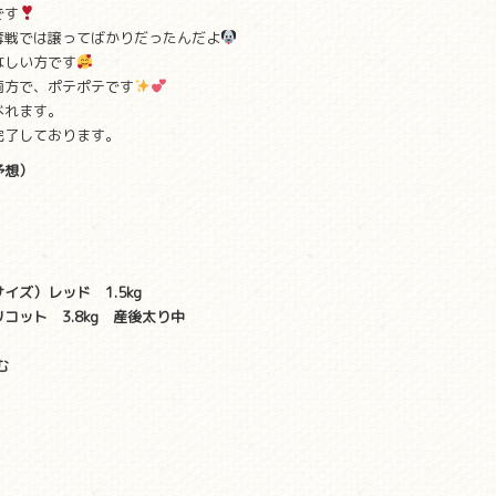
です
奪戦では譲ってばかりだったんだよ
なしい方です
両方で、ポテポテです
べれます。
完了しております。
予想）
ズ）レッド 1.5kg
ット 3.8kg 産後太り中
む