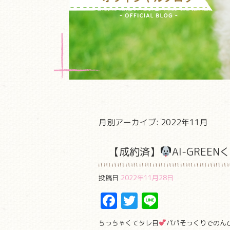
月別アーカイブ:
2022年11月
【成約済】
AI-GREEN
投稿日
2022年11月28日
Facebook
Twitter
Line
ちっちゃくてタレ目
パパそっくりでのん