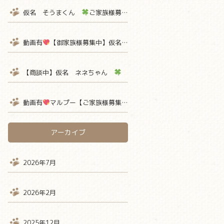
仮名 そうまくん
ご家族様募集中
【熊本 ペットショップ 
動画有
【御家族様募集中】仮名ミミちゃん
【ティーカッププー
【商談中】仮名 ネネちゃん
ご家族様募集中
【熊本 ペット
動画有
マルプー【ご家族様募集中】 仮名ミルクボーロ君
アーカイブ
2026年7月
2026年2月
2025年12月