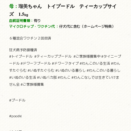
母：
瑠美
ちゃん トイプードル ティーカップサイ
ズ 1.5
kg
血統証明書類：
有り
マイクロチップ・ワクチン代
：
仔犬代に含む（ホームページ特典）
６種混合ワクチン２回目済
狂犬病予防接種済
#
トイプードル
#
ティーカッププードル
#
ご家族様募集中
#
タイニープ
ードル
#
ドワーフプードル
#
ドワーフタイプ
#
わんこのいる生活
#
わん
すたぐらむ
#
いぬすたぐらむ
#
いぬのいる暮らし
#
わんこのいる暮らし
#
いぬのいる生活
#
いぬバカ部
#
わんこ
#
わんこなしでは生きていけま
せん会
#
ご家族様募集
#プードル
#poodle