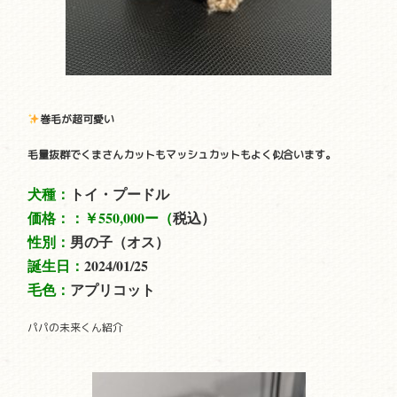
巻毛が超可愛い
毛量抜群でくまさんカットもマッシュカットもよく似合います。
犬種：
トイ・プードル
価格：：
￥550,000ー（
税込）
性別：
男の子（オス）
誕生日：
2024/01/25
毛色：
アプリコット
パパの未来くん紹介