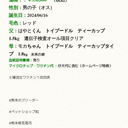
性別：
男の子（オス）
誕生日：
2024/06/16
毛色：
レッド
父：
はやと
くん トイプードル ティーカップ
1.5
k
g
遺伝子検査オール項目クリア
母：
モカ
ちゃん トイプードル ティーカップタイ
プ 1.8
kg
未来の娘
血統証明書類：
有り
マイクロチップ・ワクチン代
：
仔犬代に含む（ホームページ特典）
６種混合ワクチン１回目済
#熊本のブリーダー
#ペットショップ和
#熊本県荒尾市