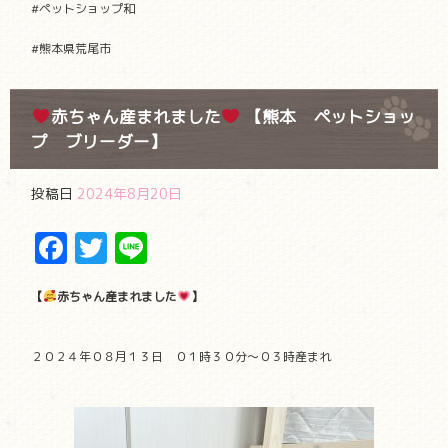
#ペットショップ和
#熊本県荒尾市
赤ちゃん産まれました
【熊本 ペットショッ
プ ブリーダー】
投稿日
2024年8月20日
Facebook
Twitter
Line
【
赤ちゃん産まれました
】
２０２４年０８月１３日 ０１時３０分〜０３時産まれ