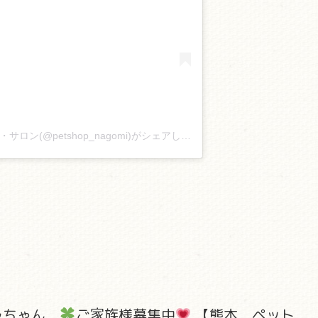
ペットショップ和￤わんこブリーダー・サロン(@petshop_nagomi)がシェアした投稿
ラちゃん
ご家族様募集中
【熊本 ペット