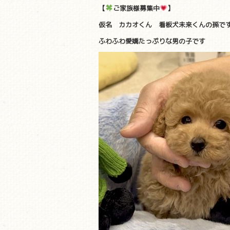
【
ご家族様募集中
】
仮名 カカオくん 看板犬未来くんの孫で
ふわふわ愛嬌たっぷりな男の子です