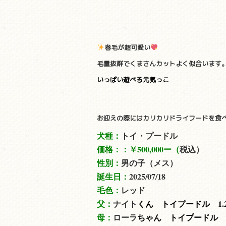
巻毛が超可愛い
毛量抜群でくまさんカットよく似合います
いっぱい遊べる元気っこ
お迎えの際にはカリカリドライフードを食
犬種：
トイ・プードル
価格：：
￥500,000ー（
税込）
性別：
男の子（メス）
誕生日：
2025/07/18
毛色：
レッド
父：
ナイト
くん トイプードル 1.
母：
ローラ
ちゃん トイプードル 2