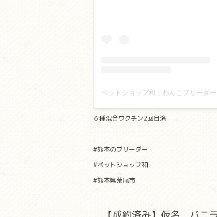
６種混合ワクチン2回目済
#熊本のブリーダー
#ペットショップ和
#熊本県荒尾市
【成約済み】仮名 バニ