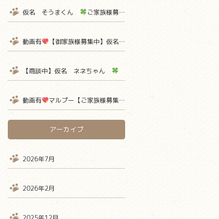
仮名 そうまくん
ご家族様募集中
【熊本 ペットショップ 
動画有
【御家族様募集中】仮名ミミちゃん
【ティーカッププー
【商談中】仮名 ネネちゃん
ご家族様募集中
【熊本 ペット
動画有
マルプー【ご家族様募集中】 仮名ミルクボーロ君
アーカイブ
2026年7月
2026年2月
2025年12月