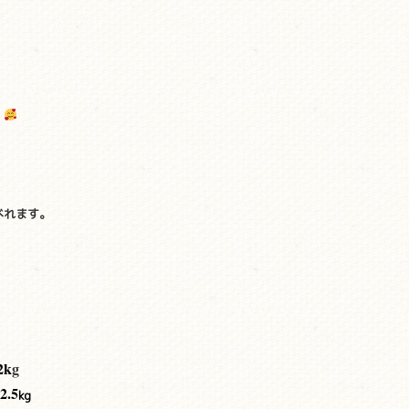
。
べれます。
2
k
g
.5
kg