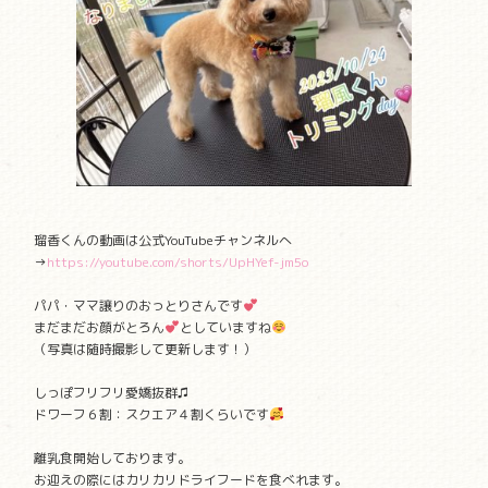
瑠香くんの動画は公式YouTubeチャンネルへ
→
https://youtube.com/shorts/UpHYef-jm5o
パパ・ママ譲りのおっとりさんです
まだまだお顔がとろん
としていますね
（写真は随時撮影して更新します！）
しっぽフリフリ愛嬌抜群♫
ドワーフ６割：スクエア４割くらいです
離乳食開始しております。
お迎えの際にはカリカリドライフードを食べれます。