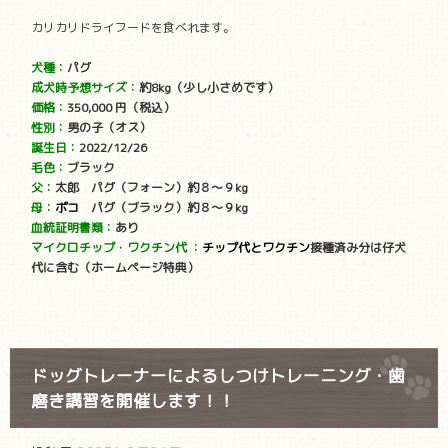
カリカリドライフードを食べれます。
犬種：
パグ
成犬時予想サイズ：
約8kg（少し小さめです）
価格：
350
,000 円
（税込）
性別：
男の子（オス）
誕生日：
2022/12/26
毛色：
ブラック
父：
太郎 パグ（フォーン）約８〜９kg
母：
ポコ
パグ（ブラック）約８〜９kg
血統証明書類：
あり
マイクロチップ・ワクチン代
：
チップ代とワクチン
接種済み分は仔犬
代に含む（ホームページ特典）
ドッグトレーナーによるしつけトレーニング・歯
磨き講習を開催します！！