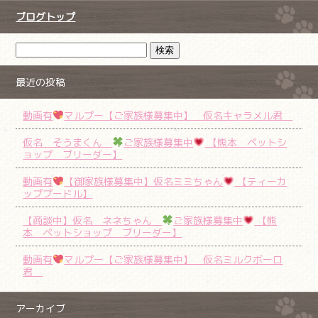
ブログトップ
最近の投稿
動画有
マルプー【ご家族様募集中】 仮名キャラメル君
仮名 そうまくん
ご家族様募集中
【熊本 ペットシ
ョップ ブリーダー】
動画有
【御家族様募集中】仮名ミミちゃん
【ティーカ
ッププードル】
【商談中】仮名 ネネちゃん
ご家族様募集中
【熊
本 ペットショップ ブリーダー】
動画有
マルプー【ご家族様募集中】 仮名ミルクボーロ
君
アーカイブ