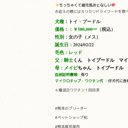
ちっちゃくて超元気おとなしい
お迎えの際にはカリカリドライフードを食
犬種：
トイ・プードル
価格：：
￥580,000ー（
税込）
性別：
女の子（メス）
誕生日：
2024/02/22
毛色：レッド
父：騎士
くん トイプードル マイ
母：メイビ
ちゃん トイプードル 
血統証明書類：
有り
マイクロチップ・ワクチン代
：
仔犬代に含
６種混合ワクチン１回目済
#熊本のブリーダー
#ペットショップ和
#熊本県荒尾市