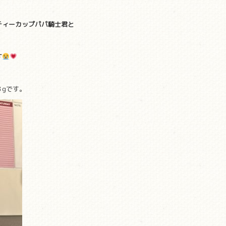
ティーカップパパ騎士君と
す
gです。