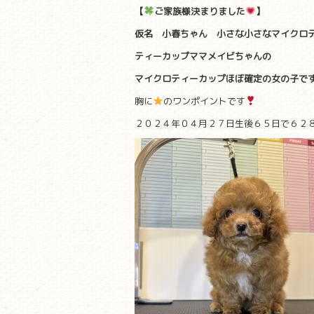
【
ご家族様決まりました
】
仮名 小春ちゃん 小さな小さなマイクロ
ティーカップママメイビちゃんの
マイクロティーカップほぼ確定の
女の子で
胸に
のワンポイントです
２０２４年０４月２７日生後６５日で６２８