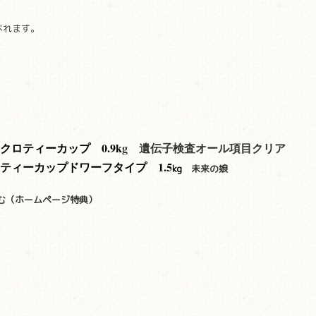
べれます。
クロティーカップ 0.9
k
g
遺伝子検査オール項目クリア
ティーカップドワーフタイプ 1.5
kg
未来の娘
む（ホームページ特典）