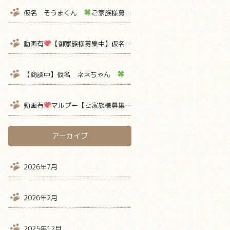
仮名 そうまくん
ご家族様募集中
【熊本 ペットショップ 
動画有
【御家族様募集中】仮名ミミちゃん
【ティーカッププー
【商談中】仮名 ネネちゃん
ご家族様募集中
【熊本 ペット
動画有
マルプー【ご家族様募集中】 仮名ミルクボーロ君
アーカイブ
2026年7月
2026年2月
2025年12月