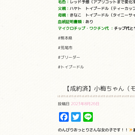
毛色：
レッド予想（アプリコットまで変化
父親：
ハヤト トイプードル（ティーカップ
母親：
きなこ トイプードル（タイニーサイズ
血統証明書類：
あり
マイクロチップ・ワクチン代
：
チップ代と
#熊本県
#荒尾市
#ブリーダー
#トイプードル
【成約済】小梅ちゃん（
投稿日
2023年8月26日
Facebook
Twitter
Line
のんびりおっとりさんな女の子です！！