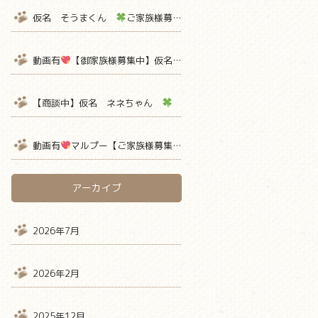
仮名 そうまくん
ご家族様募集中
【熊本 ペットショップ 
動画有
【御家族様募集中】仮名ミミちゃん
【ティーカッププー
【商談中】仮名 ネネちゃん
ご家族様募集中
【熊本 ペット
動画有
マルプー【ご家族様募集中】 仮名ミルクボーロ君
アーカイブ
2026年7月
2026年2月
2025年12月