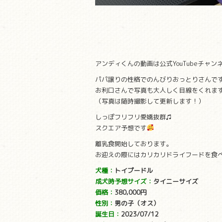
アンディくんの動画は公式YouTubeチャン
パパ譲りの性格でのんびりおっとりさんで
お利口さんで写真も大人しく目線をくれま
（写真は随時撮影して更新します！）
しっぽフリフリ愛嬌抜群♫
スクエア予想です
離乳食開始しております。
お迎えの際にはカリカリドライフードを食
犬種：
トイプードル
成犬時予想サイズ：
タイニーサイズ
価格：
380,000円
性別：
男の子（オス）
誕生日：
2023/07/12