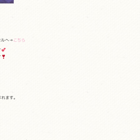
ネルへ→
こちら
す
す
べれます。