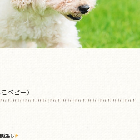
なこベビー）
発症無し