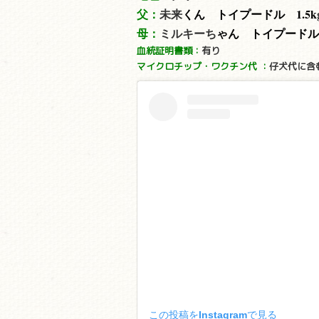
父：
未来
くん トイプードル 1.5
k
母：
ミルキーち
ゃん トイプードル 
血統証明書類：
有り
マイクロチップ・ワクチン代
：
仔犬代に含
この投稿をInstagramで見る