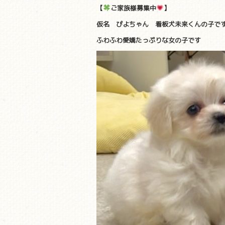
【
ご家族様募集中
】
仮名 ぴよちゃん 看板犬未来くんの子で
ふわふわ愛嬌たっぷりな女の子です