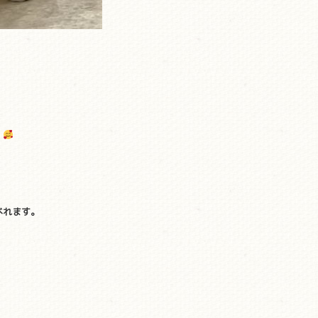
。
べれます。