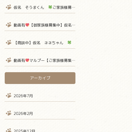
仮名 そうまくん
ご家族様募集中
【熊本 ペットショップ 
動画有
【御家族様募集中】仮名ミミちゃん
【ティーカッププー
【商談中】仮名 ネネちゃん
ご家族様募集中
【熊本 ペット
動画有
マルプー【ご家族様募集中】 仮名ミルクボーロ君
アーカイブ
2026年7月
2026年2月
2025年12月