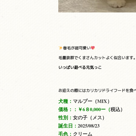
巻毛が超可愛い
毛量抜群でくまさんカットよく似合います
いっぱい遊べる元気っこ
お迎えの際にはカリカリドライフードを食
犬種：
マルプー（MIX）
価格：：
￥6８0,000ー（
税込）
性別：
女の子（メス）
誕生日：
2025/08/23
毛色：
クリーム