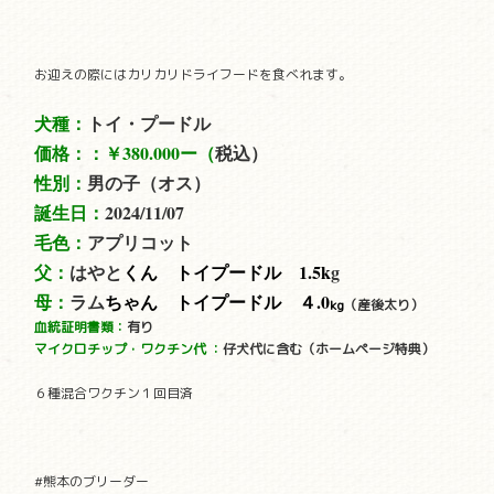
お迎えの際にはカリカリドライフードを食べれます。
犬種：
トイ・プードル
価格：：
￥380.000
ー（
税込）
性別：
男
の子（オス）
誕生日：
2024/11/07
毛色：
アプリコット
父：
はやと
くん トイプードル 1.5
k
g
母：
ラム
ちゃん トイプードル
４.0
kg
（産後太り）
血統証明書類：
有り
マイクロチップ・ワクチン代
：
仔犬代に含む（ホームページ特典）
６種混合ワクチン１回目済
#熊本のブリーダー