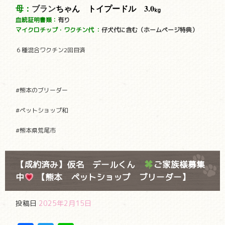
母：
ブラン
ちゃん トイプードル 3.0
kg
血統証明書類：
有り
マイクロチップ・ワクチン代
：
仔犬代に含む（ホームページ特典）
６種混合ワクチン2回目済
#熊本のブリーダー
#ペットショップ和
#熊本県荒尾市
【成約済み】仮名 デールくん
ご家族様募集
中
【熊本 ペットショップ ブリーダー】
投稿日
2025年2月15日