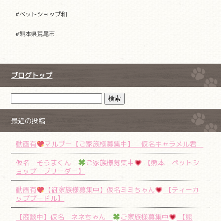
#ペットショップ和
#熊本県荒尾市
ブログトップ
最近の投稿
動画有
マルプー【ご家族様募集中】 仮名キャラメル君
仮名 そうまくん
ご家族様募集中
【熊本 ペットシ
ョップ ブリーダー】
動画有
【御家族様募集中】仮名ミミちゃん
【ティーカ
ッププードル】
【商談中】仮名 ネネちゃん
ご家族様募集中
【熊