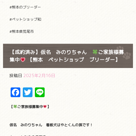
#熊本のブリーダー
#ペットショップ和
#熊本県荒尾市
【成約済み】仮名 みのりちゃん
ご家族様募
集中
【熊本 ペットショップ ブリーダー】
投稿日
2025年2月16日
Facebook
Twitter
Line
【
ご家族様募集中
】
仮名 みのりちゃん 看板犬はやとくんの孫です！