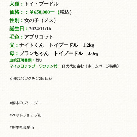
犬種：
トイ・プードル
価格：：
￥650,000ー（
税込）
性別：
女の子（メス）
誕生日：
2024/11/16
毛色：
アプリコット
父：
ナイト
くん トイプードル 1.2
k
g
母：
ブラン
ちゃん トイプードル 3.0
kg
血統証明書類：
有り
マイクロチップ・ワクチン代
：
仔犬代に含む（ホームページ特典）
６種混合ワクチン2回目済
#熊本のブリーダー
#ペットショップ和
#熊本県荒尾市