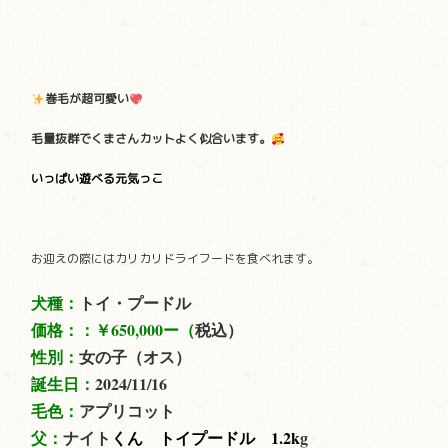
巻毛が超可愛い
毛量抜群でくまさんカットよく似合います。
いっぱい遊べる元気っこ
お迎えの際にはカリカリドライフードを食べれます。
犬種：
トイ・プードル
価格：：
￥650,000ー（
税込）
性別：
女の子（オス）
誕生日：
2024/11/16
毛色：
アプリコット
父：
ナイト
くん トイプードル 1.2
k
g