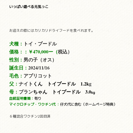
いっぱい遊べる元気っこ
お迎えの際にはカリカリドライフードを食べれます。
犬種：
トイ・プードル
価格：：
￥470,000ー（
税込）
性別：
男の子（オス）
誕生日：
2024/11/16
毛色：
アプリコット
父：
ナイト
くん トイプードル 1.2
k
g
母：
ブラン
ちゃん トイプードル 3.0
kg
血統証明書類：
有り
マイクロチップ・ワクチン代
：
仔犬代に含む（ホームページ特典）
６種混合ワクチン2回目済