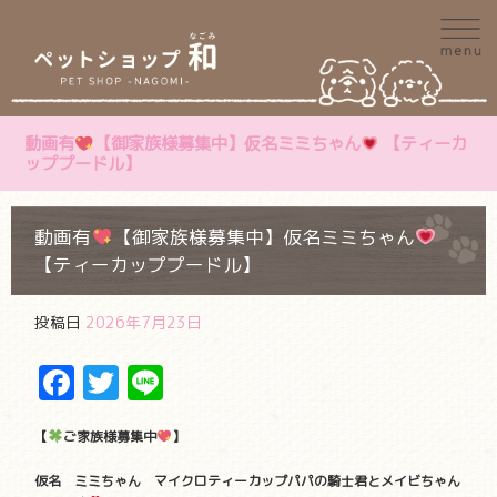
動画有
【御家族様募集中】仮名ミミちゃん
【ティーカ
ッププードル】
動画有
【御家族様募集中】仮名ミミちゃん
【ティーカッププードル】
投稿日
2026年7月23日
Facebook
Twitter
Line
【
ご家族様募集中
】
仮名 ミミちゃん マイクロティーカップパパの騎士君とメイビちゃん