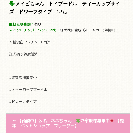
母:
メイビ
ちゃん トイプードル ティーカップサイ
ズ ドワーフタイプ
1.5
kg
血統証明書類：
有り
マイクロチップ・ワクチン代
：
仔犬代に含む（ホームページ特典）
６種混合ワクチン3回目済
狂犬病予防接種済
#御家族様募集中
#ティーカッププードル
#ドワーフタイプ
←
【商談中】仮名 ネネちゃん
ご家族様募集中
【熊
本 ペットショップ ブリーダー】