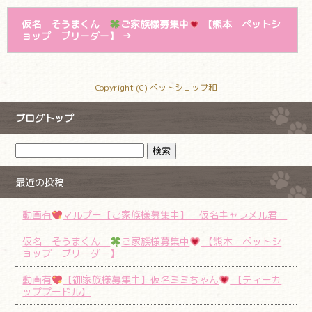
仮名 そうまくん
ご家族様募集中
【熊本 ペットシ
ョップ ブリーダー】
→
Copyright (C) ペットショップ和
ブログトップ
最近の投稿
動画有
マルプー【ご家族様募集中】 仮名キャラメル君
仮名 そうまくん
ご家族様募集中
【熊本 ペットシ
ョップ ブリーダー】
動画有
【御家族様募集中】仮名ミミちゃん
【ティーカ
ッププードル】