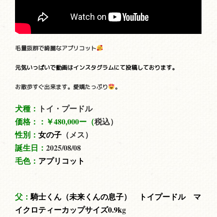
毛量抜群で綺麗なアプリコット
元気いっぱいで動画はインスタグラムにて投稿しております。
お散歩すぐ出来ます。愛嬌たっぷり
。
犬種：
トイ・プードル
価格：：
￥480,000ー（
税込）
性別：
女の子
（メス）
誕生日：
2025/08
/08
毛色：
アプリコット
父：
騎士くん（未来
くんの息子） トイプードル マ
イクロティーカップサイズ0.9
k
g