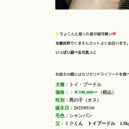
ちょこんと座った姿が超可愛い
毛量抜群でくまさんカットよく似合います
いっぱい遊べる元気っこ
お迎えの際にはカリカリドライフードを食
犬種：
トイ・プードル
価格：：
￥398,000ー（
税込）
性別：
男の子（オス）
誕生日：
2025/05/10
毛色：
シャンパン
父：
ミク
くん トイプードル 1.5
k