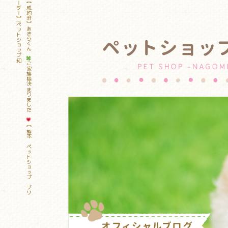
ー
和
【成約済】あきらくん
ご家族様決まりました。
【
熊
本
ペ
ッ
ト
シ
ョ
ッ
プ
ブ
リ
ダ
ー
】
|
ペ
ッ
ト
シ
ョ
ッ
プ