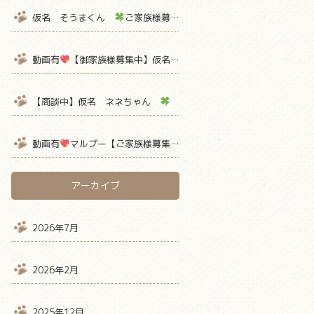
仮名 そうまくん
ご家族様募集中
【熊本 ペットショップ 
動画有
【御家族様募集中】仮名ミミちゃん
【ティーカッププー
【商談中】仮名 ネネちゃん
ご家族様募集中
【熊本 ペット
動画有
マルプー【ご家族様募集中】 仮名ミルクボーロ君
アーカイブ
2026年7月
2026年2月
2025年12月