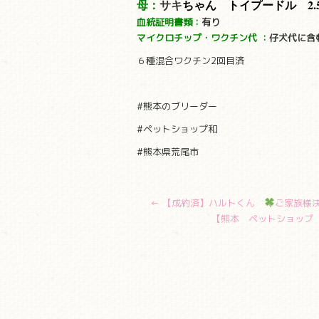
母：
サキ
ちゃん トイプードル 2.
血統証明書類：
有り
マイクロチップ・ワクチン代
：
仔犬代に含
６種混合ワクチン2回目済
#熊本のブリーダー
#ペットショップ和
#熊本県荒尾市
←
【成約済】ハルトくん
ご家族様
【熊本 ペットショップ