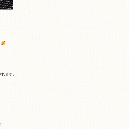
。
べれます。
g