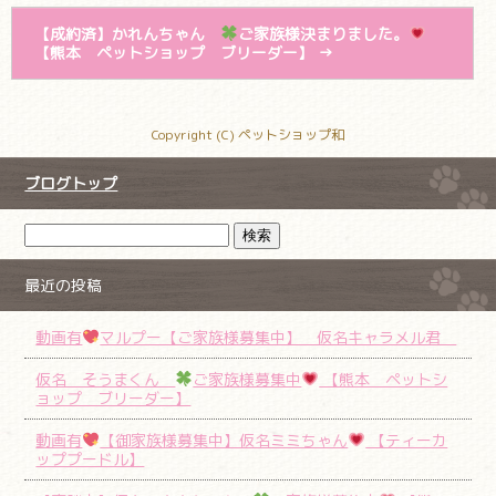
【成約済】かれんちゃん
ご家族様決まりました。
【熊本 ペットショップ ブリーダー】
→
Copyright (C) ペットショップ和
ブログトップ
最近の投稿
動画有
マルプー【ご家族様募集中】 仮名キャラメル君
仮名 そうまくん
ご家族様募集中
【熊本 ペットシ
ョップ ブリーダー】
動画有
【御家族様募集中】仮名ミミちゃん
【ティーカ
ッププードル】