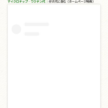
マイクロチップ・ワクチン代
：
仔犬代に含む（ホームページ特典）