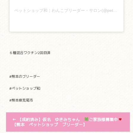
ペットショップ和￤わんこブリーダー・サロン(@petshop_nagomi)がシェアした投稿
６種混合ワクチン2回目済
#熊本のブリーダー
#ペットショップ和
#熊本県荒尾市
←
【成約済み】仮名 ゆきみちゃん
ご家族様募集中
【熊本 ペットショップ ブリーダー】