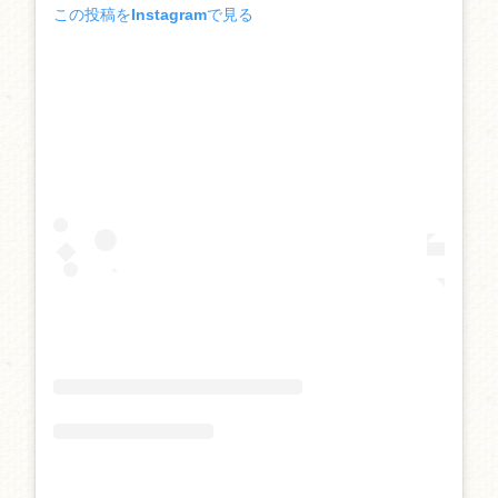
この投稿をInstagramで見る