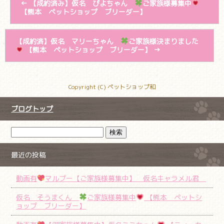
←
【成約済み】仮名 ぴよちゃん
ご家族様募集中
【熊本 ペットショップ ブリーダー】
【成約済】仮名 マリーちゃん
ご家族様決まりました
【熊本 ペットショップ ブリーダー】
→
Copyright (C) ペットショップ和
ブログトップ
最近の投稿
動画有
マルプー【ご家族様募集中】 仮名キャラメル君
仮名 そうまくん
ご家族様募集中
【熊本 ペットシ
ョップ ブリーダー】