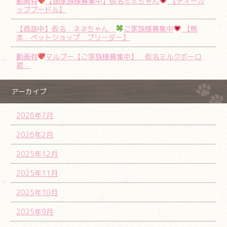
動画有
【御家族様募集中】仮名ミミちゃん
【ティーカ
ッププードル】
【商談中】仮名 ネネちゃん
ご家族様募集中
【熊
本 ペットショップ ブリーダー】
動画有
マルプー【ご家族様募集中】 仮名ミルクボーロ
君
アーカイブ
2026年7月
2026年2月
2025年12月
2025年11月
2025年10月
2025年9月