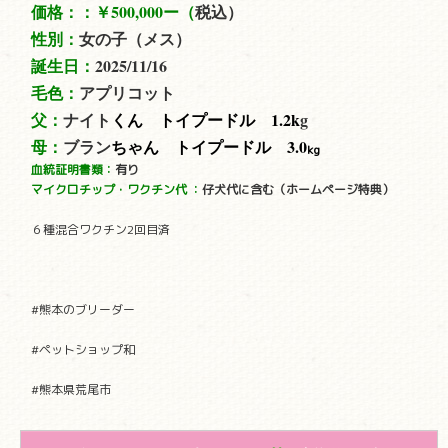
価格：：
￥500,000ー（
税込）
性別：
女の子（メス）
誕生日：
2025/11/16
毛色：
アプリコット
父：
ナイト
くん トイプードル 1.2
k
g
母：
ブラン
ちゃん トイプードル 3.0
kg
血統証明書類：
有り
マイクロチップ・ワクチン代
：
仔犬代に含む（ホームページ特典）
６種混合ワクチン2回目済
#熊本のブリーダー
#ペットショップ和
#熊本県荒尾市